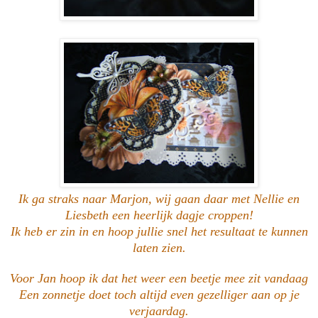
Ik ga straks naar Marjon, wij gaan daar met Nellie en
Liesbeth een heerlijk dagje croppen!
Ik heb er zin in en hoop jullie snel het resultaat te kunnen
laten zien.
Voor Jan hoop ik dat het weer een beetje mee zit vandaag
Een zonnetje doet toch altijd even gezelliger aan op je
verjaardag.