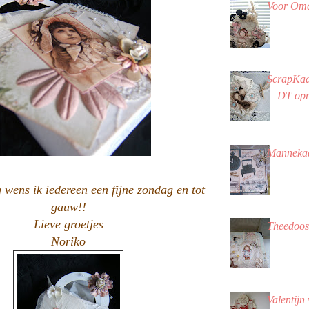
Voor Oma
ScrapKaa
DT op
Mannekaa
wens ik iedereen een fijne zondag en tot
gauw!!
Lieve groetjes
Theedoo
Noriko
Valentijn