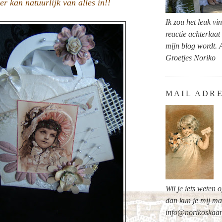
er kan natuurlijk van alles in!!
Ik zou het leuk vi
reactie achterlaat
mijn blog wordt. 
Groetjes Noriko
MAIL ADR
Wil je iets weten 
dan kun je mij ma
info@norikoskaar