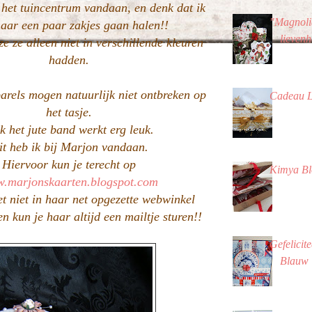
 het tuincentrum vandaan, en denk dat ik
"Magnoli
aar een paar zakjes gaan halen!!
lievenh
e ze alleen niet in verschillende kleuren
hadden.
arels mogen natuurlijk niet ontbreken op
Cadeau 
het tasje.
 het jute band werkt erg leuk.
it heb ik bij Marjon vandaan.
Hiervoor kun je terecht op
Kimya B
.marjonskaarten.blogspot.com
t niet in haar net opgezette webwinkel
n kun je haar altijd een mailtje sturen!!
Gefelicite
Blauw