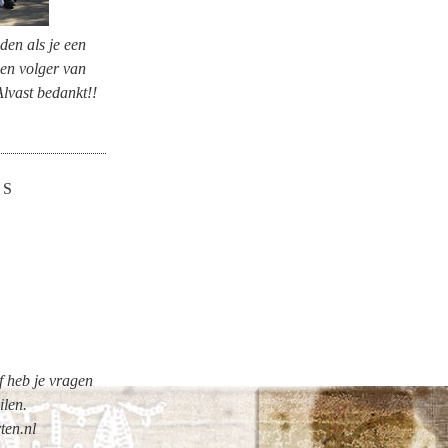
nden als je een
 en volger van
Alvast bedankt!!
ES
of heb je vragen
ilen.
ten.nl