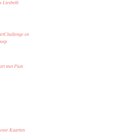
 Liesbeth
rtChallenge en
roep
rt met Pion
s
 voor Kaarten