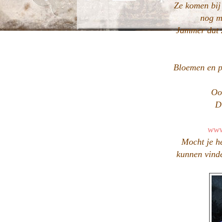
Ze komen bij
nog m
Jammer dat z
Bloemen en p
Ook
D
www
Mocht je he
kunnen vinde