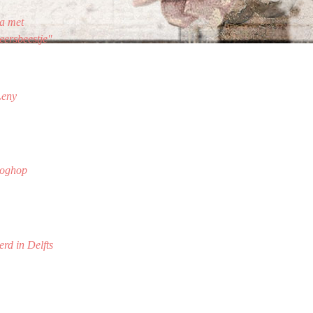
a met
eersbeestje"
Leny
loghop
erd in Delfts