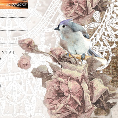
ANTAL
S
E
N