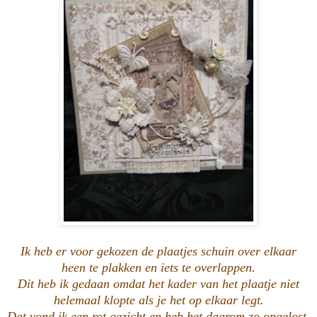
Ik heb er voor gekozen de plaatjes schuin over elkaar
heen te plakken en iets te overlappen.
Dit heb ik gedaan omdat het kader van het plaatje niet
helemaal klopte als je het op elkaar legt.
Dat vond ik een rot gezicht en heb het daarom zo opgelost.