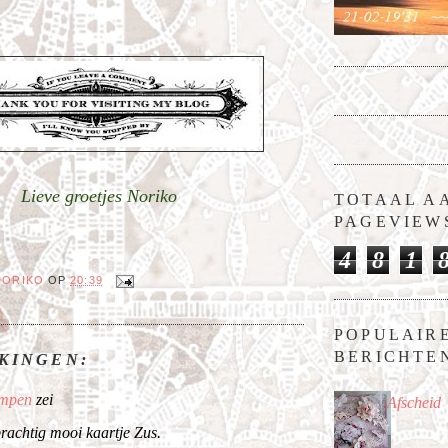
Lieve groetjes Noriko
TOTAAL A
PAGEVIEW
4
8
1
NORIKO
OP
20:39
POPULAIR
BERICHTE
KINGEN:
empen
zei
Afscheid
rachtig mooi kaartje Zus.