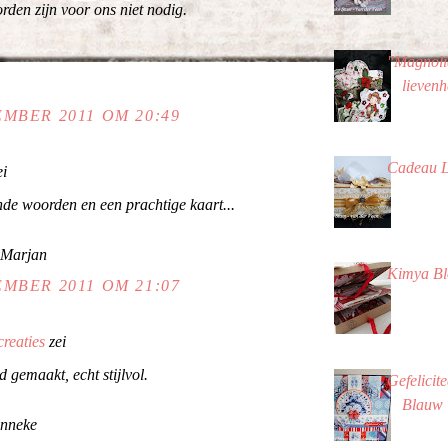
den zijn voor ons niet nodig.
"Magnoli
lievenh
MBER 2011 OM 20:49
Cadeau 
ei
de woorden en een prachtige kaart...
 Marjan
Kimya B
MBER 2011 OM 21:07
creaties
zei
d gemaakt, echt stijlvol.
Gefelicite
Blauw
anneke