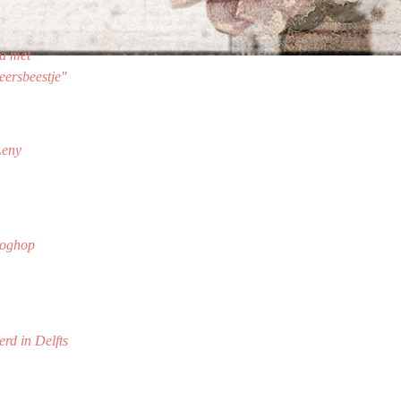
a met
eersbeestje"
Leny
loghop
erd in Delfts