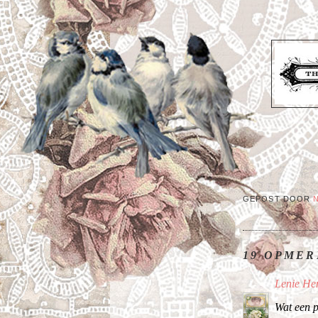
GEPOST DOOR
19 OPMER
Lenie H
Wat een p