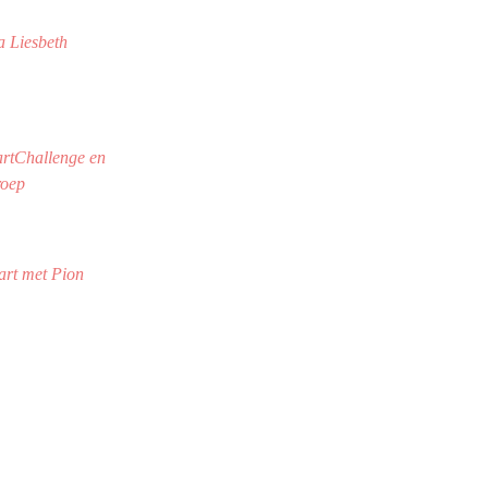
 Liesbeth
rtChallenge en
roep
rt met Pion
s