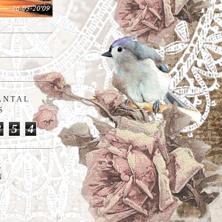
ANTAL
S
8
5
4
E
N