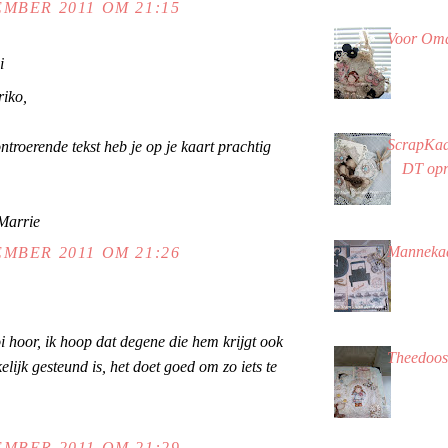
MBER 2011 OM 21:15
Voor Oma
i
iko,
ScrapKaa
ntroerende tekst heb je op je kaart prachtig
DT op
Marrie
Mannekaa
MBER 2011 OM 21:26
 hoor, ik hoop dat degene die hem krijgt ook
Theedoo
lijk gesteund is, het doet goed om zo iets te
MBER 2011 OM 21:29