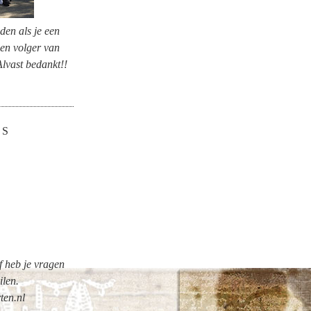
nden als je een
 en volger van
Alvast bedankt!!
ES
of heb je vragen
ilen.
ten.nl