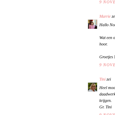
9 NOVE
Marrie
ze
Hallo Nor
Wat een o
hoor.
Groetjes 
9 NOVE
Tini
zei
Heel mooi
daadwerke
krijgen.
Gr. Tini
9 NOVE